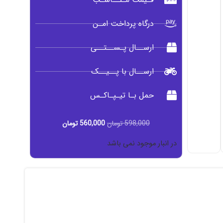
درگاه پرداخت امـن
ارســال پـســتــی
ارســال با پــیــک
حمل بـا تیـپـاکـس
598,000
تومان
560,000
تومان
در انبار موجود نمی باشد