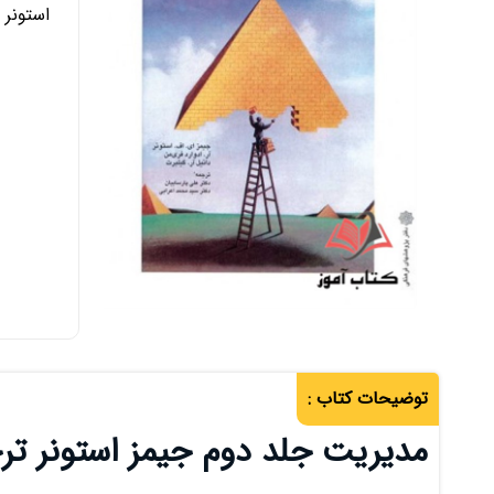
استونر
توضیحات کتاب :
مدیریت جلد دوم جیمز استونر ترج