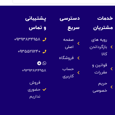
خدمات
دسترسی
پشتیبانی
مشتریان
سریع
و تماس
09393834958
رویه های
صفحه
بازگرداندن
اصلی
09355211240
کالا
فروشگاه
قوانین و
حساب
09393834958
مقررات
کاربری
فروش
حریم
حضوری
خصوصی
نداریم