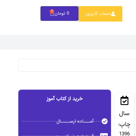
0
0
تومان
حساب کاربری
خرید از کتاب آموز
سال
آمـــاده ارســــال
چاپ:
1396
قـیمت مـنــاسـب