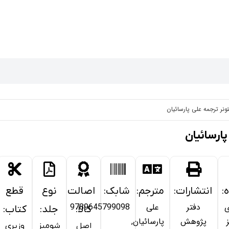
نر ترجمه علی پارسائیان
ارسائیان
:
انتشارات:
مترجم:
شابک:
اصالت
نوع
قطع
ی
دفتر
علی
9789645799098
کالا:
جلد:
کتاب:
پژوهش
پارسائیان,
اصل
شومیز
وزیری