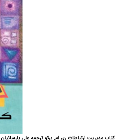
کتاب مدیریت ارتباطات ری ام. برکو ترجمه علی پارسائیان