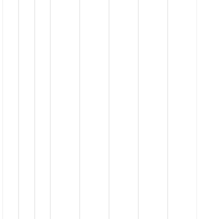
قـیمت
مـنــاسـب
درگاه
پرداخت
امـن
ارســال
پـســتــی
ارســال
با
پــیــک
حمل بـا
تیـپـاکـس