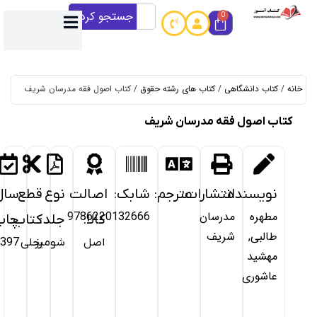
جستجو کردن
کتاب های رشته حقوق
/ کتاب اصول فقه مدرسان شریف
 مدرسان شریف
خرید
از
شارات:
مترجم:
شابک:
اصالت
نوع
قطع
سال
کتاب
سان
9786220132666
کالا:
جلد:
کتاب:
چاپ:
آموز
ف
اصل
شومیز
رحلی
1397
آمـــاده
ارســــال