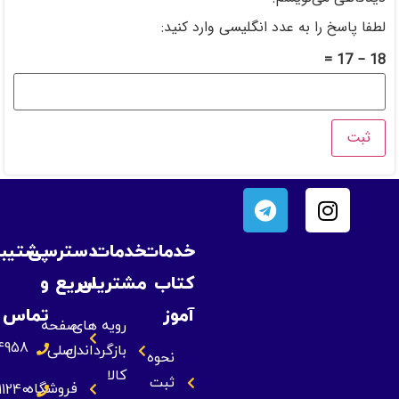
 انگلیسی وارد کنید:
خدمات
خدمات
دسترسی
پشتیبانی
کتاب
مشتریان
سریع
و
آموز
تماس
رویه های
صفحه
09393834958
بازگرداندن
اصلی
نحوه
کالا
ثبت
فروشگاه
09355211240