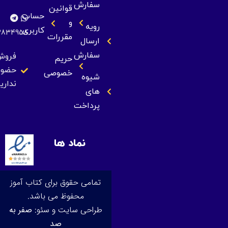
سفارش
قوانین
حساب
و
رویه
کاربری
09393834958
مقررات
ارسال
سفارش
فروش
حریم
حضوری
خصوصی
شیوه
نداریم
های
پرداخت
نماد ها
تمامی حقوق برای کتاب آموز
محفوظ می باشد.
طراحی سایت و سئو:
صفر به
صد