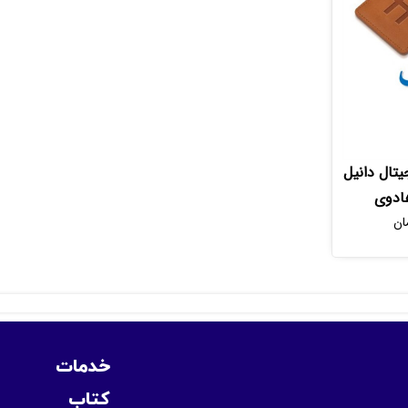
یتال دانیل
هادوی
ان
خدمات
کتاب