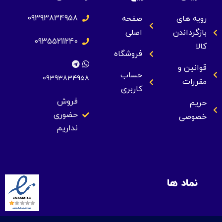
09393834958
رویه های
صفحه
بازگرداندن
اصلی
09355211240
کالا
فروشگاه
قوانین و
حساب
09393834958
مقررات
کاربری
فروش
حریم
حضوری
خصوصی
نداریم
نماد ها