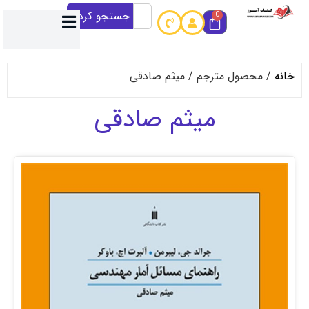
جستجو کردن
0
حصول مترجم / میثم صادقی
میثم صادقی