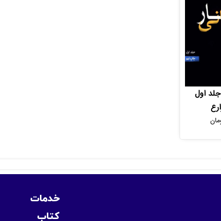
جلد اول
ارع
مان
خدمات
کتاب