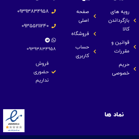
09393834958
رویه های
صفحه
بازگرداندن
اصلی
09355211240
کالا
فروشگاه
قوانین و
حساب
09393834958
مقررات
کاربری
فروش
حریم
حضوری
خصوصی
نداریم
نماد ها