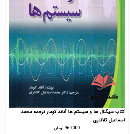
یگنال ها و سیستم ها آناند کومار ترجمه محمد
ل کلانتری
960,000
تومان