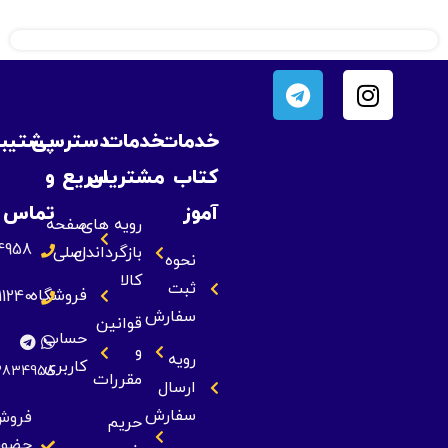
خدمات
خدمات
دسترسی
پشتیبانی
کتاب
مشتریان
سریع
و
آموز
تماس
رویه های
صفحه
09393834958
بازگرداندن
اصلی
نحوه
کالا
ثبت
فروشگاه
09355211240
سفارش
قوانین
حساب
و
رویه
کاربری
09393834958
مقررات
ارسال
سفارش
فروش
حریم
حضوری