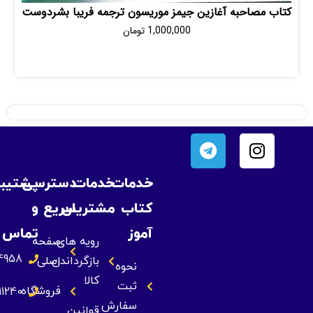
صاحبه آغازین جیمز موریسون ترجمه فریبا بشردوست
1,000,000
تومان
خدمات
خدمات
دسترسی
پشتیبانی
کتاب
مشتریان
سریع
و
آموز
تماس
رویه های
صفحه
09393834958
بازگرداندن
اصلی
نحوه
کالا
ثبت
فروشگاه
09355211240
سفارش
قوانین