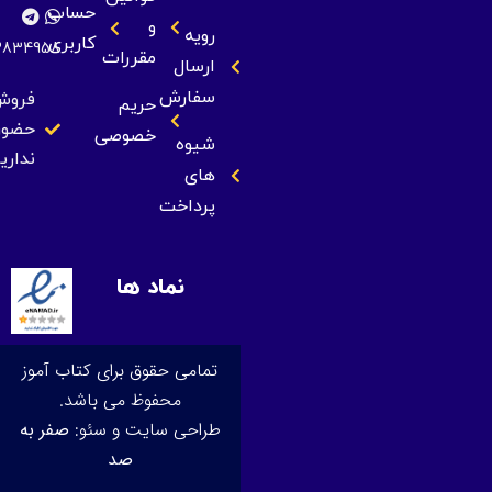
حساب
و
رویه
کاربری
09393834958
مقررات
ارسال
سفارش
فروش
حریم
حضوری
خصوصی
شیوه
نداریم
های
پرداخت
نماد ها
تمامی حقوق برای کتاب آموز
محفوظ می باشد.
طراحی سایت و سئو:
صفر به
صد