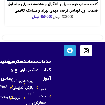
ساب دیفرانسیل و انتگرال و هندسه تحلیلی جلد اول
اول توماس ترجمه مهدی بهزاد و سیامک کاظمی
480,000
تومان
450,000
تومان
خدمات
خدمات
دسترسی
پشتیبانی
کتاب
مشتریان
سریع
و
آموز
تماس
رویه های
صفحه
09393834958
بازگرداندن
اصلی
نحوه
کالا
ثبت
فروشگاه
09355211240
سفارش
قوانین