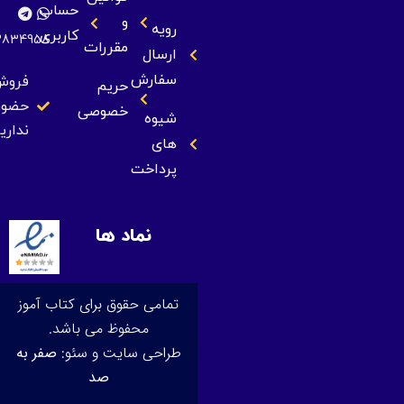
حساب
و
رویه
کاربری
09393834958
مقررات
ارسال
سفارش
فروش
حریم
حضوری
خصوصی
شیوه
نداریم
های
پرداخت
نماد ها
تمامی حقوق برای کتاب آموز
محفوظ می باشد.
طراحی سایت و سئو:
صفر به
صد