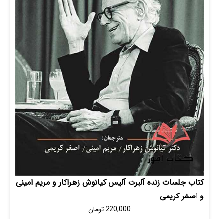
لسات زنده آلبرت آلیس کیانوش زهراکار و مریم امینی
 کریمی
220,000
تومان