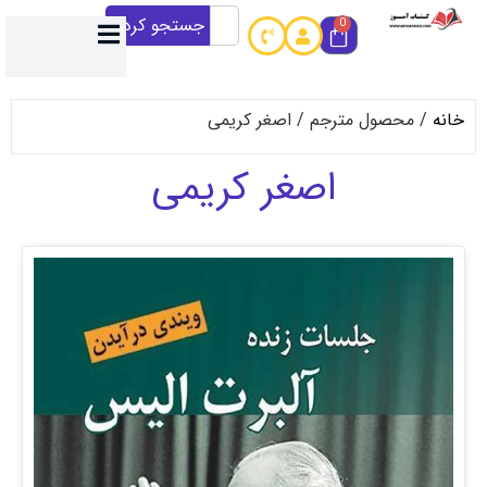
جستجو کردن
0
حصول مترجم / اصغر کریمی
اصغر کریمی