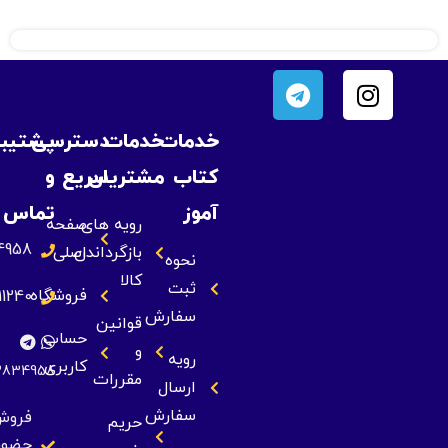
خدمات
خدمات
دسترسی
پشتیبانی
کتاب
مشتریان
سریع
و
آموز
تماس
رویه های
صفحه
09393834958
بازگرداندن
اصلی
نحوه
کالا
ثبت
فروشگاه
09355211240
سفارش
قوانین
حساب
و
رویه
کاربری
09393834958
مقررات
ارسال
سفارش
فروش
حریم
حضوری