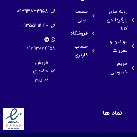
09393834958
رویه های
صفحه
بازگرداندن
اصلی
09355211240
کالا
فروشگاه
قوانین و
حساب
09393834958
مقررات
کاربری
فروش
حریم
حضوری
خصوصی
نداریم
نماد ها