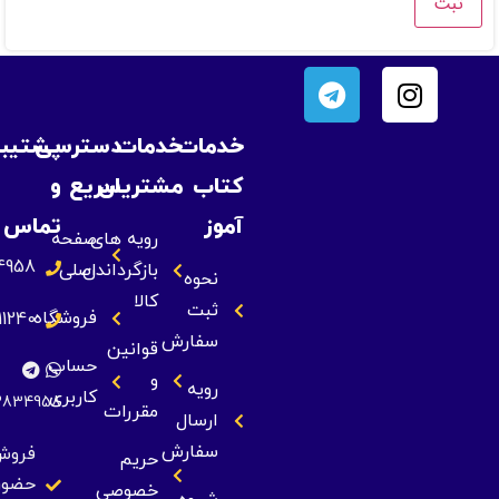
خدمات
خدمات
دسترسی
پشتیبانی
کتاب
مشتریان
سریع
و
آموز
تماس
رویه های
صفحه
09393834958
بازگرداندن
اصلی
نحوه
کالا
ثبت
فروشگاه
09355211240
سفارش
قوانین
حساب
و
رویه
کاربری
09393834958
مقررات
ارسال
سفارش
فروش
حریم
حضوری
خصوصی