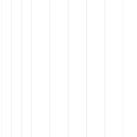
قـیمت
مـنــاسـب
درگاه
پرداخت
امـن
ارســال
پـســتــی
ارســال
با
پــیــک
حمل بـا
تیـپـاکـس