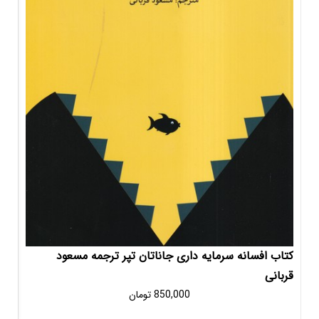
ری جاناتان تپر ترجمه مسعود
TR جلد اول مهدی گنجی
850,000
تومان
2,400,000