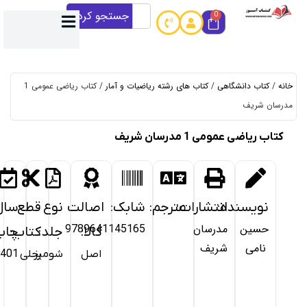
جستجو کردن
ی رشته ریاضیات و آمار
/ کتاب ریاضی عمومی 1
خرید
از
:
ترجم:
شابک:
اصالت
نوع
قطع
سال
کتاب
9789641145165
کالا:
جلد:
کتاب:
چاپ:
آموز
اصل
شومیز
رحلی
1401
آمـــاده
ارســــال