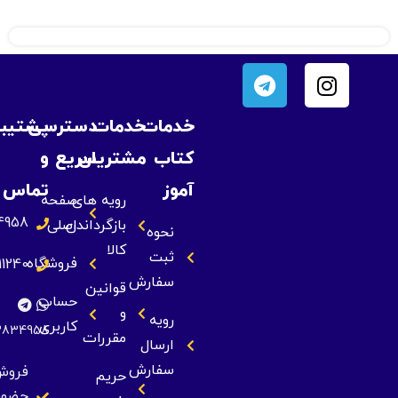
خدمات
خدمات
دسترسی
پشتیبانی
کتاب
مشتریان
سریع
و
آموز
تماس
رویه های
صفحه
09393834958
بازگرداندن
اصلی
نحوه
کالا
ثبت
فروشگاه
09355211240
سفارش
قوانین
حساب
و
رویه
کاربری
09393834958
مقررات
ارسال
سفارش
فروش
حریم
حضوری