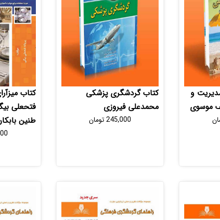
کتاب میزآرا
دیریت و
کتاب گردشگری پزشکی
فتحعلی بیگ
جف موسوی
محمدعلی فیروزی
طنین بابکا
ان
245,000
تومان
000