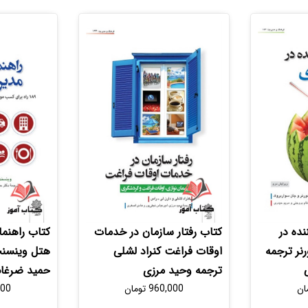
ده در
کتاب رفتار سازمان در خدمات
کتاب راهنم
نر ترجمه
اوقات فراغت کنراد لشلی
هتل وینسنت
ترجمه وحید مرزی
حمید ضرغام
ان
960,000
تومان
000