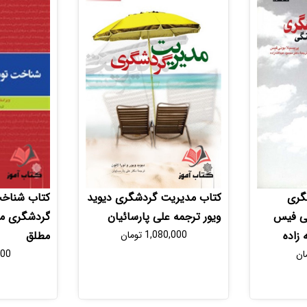
گری
کتاب مدیریت گردشگری دیوید
کتاب شناخت
نی فیس
ویور ترجمه علی پارسائیان
گردشگری مح
 زاده
1,080,000
تومان
مطلق
ان
000