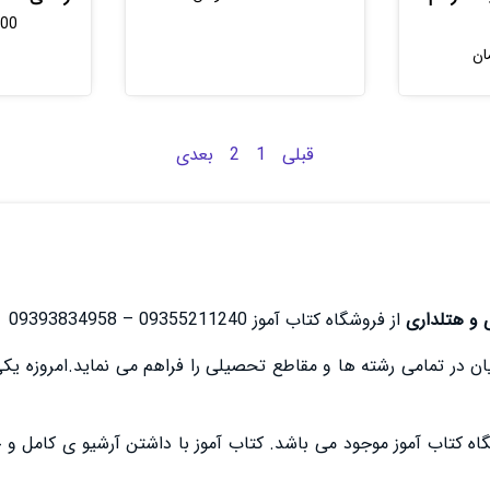
000
ان
قبلی
1
2
بعدی
 و هتلداری
از فروشگاه کتاب آموز 09355211240 – 09393834958
ن در تمامی رشته ها و مقاطع تحصیلی را فراهم می نماید.امروزه یک
ه کتاب آموز موجود می باشد. کتاب آموز با داشتن آرشیو ی کامل و جا