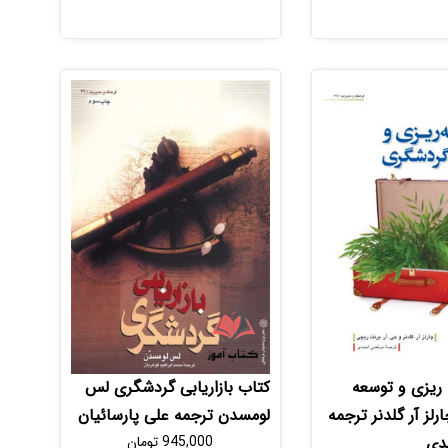
 ریزی و توسعه
کتاب بازاریابی گردشگری لس
لز آر گلدنر ترجمه
لومسدن ترجمه علی پارسائیان
دی
945,000
تومان