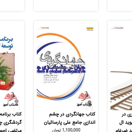
ی در
کتاب جهانگردی در چشم
کتاب برنامه
ید ال
اندازی جامع علی پارسائیان
گردشگری چار
د ضرغام
1,100,000
تومان
مرتضی احم