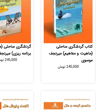
کتاب گردشگری ساحلی
گردشگری ساحلی (م
(ماهیت و مفاهیم) میرنجف
برنامه ریزی) میرن
موسوی
245,000
توم
245,000
تومان