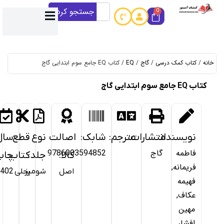
جستجو کردن
E
/ کتاب EQ جامع سوم ابتدایی گاج
خرید
از
:
ترجم:
شابک:
اصالت
نوع
قطع
سال
کتاب
9786003594852
کالا:
جلد:
کتاب:
چاپ:
آموز
اصل
شومیز
رحلی
1402
آمـــاده
ارســــال