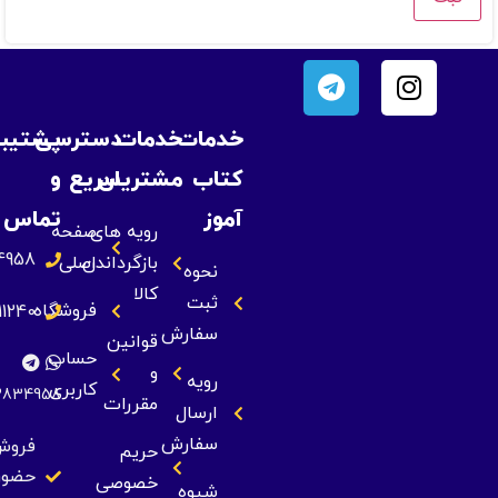
خدمات
خدمات
دسترسی
پشتیبانی
کتاب
مشتریان
سریع
و
آموز
تماس
رویه های
صفحه
09393834958
بازگرداندن
اصلی
نحوه
کالا
ثبت
فروشگاه
09355211240
سفارش
قوانین
حساب
و
رویه
کاربری
09393834958
مقررات
ارسال
سفارش
فروش
حریم
حضوری
خصوصی
شیوه