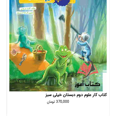
تان خیلی سبز
کتاب کار علوم اول دبستان خیل
370,000
تومان
350,000