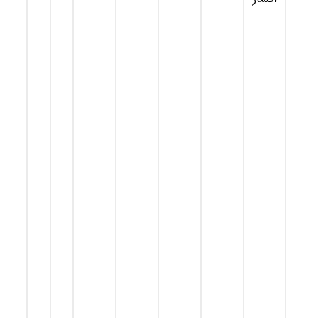
قـیمت
مـنــاسـب
درگاه
پرداخت
امـن
ارســال
پـســتــی
ارســال
با
پــیــک
حمل بـا
تیـپـاکـس