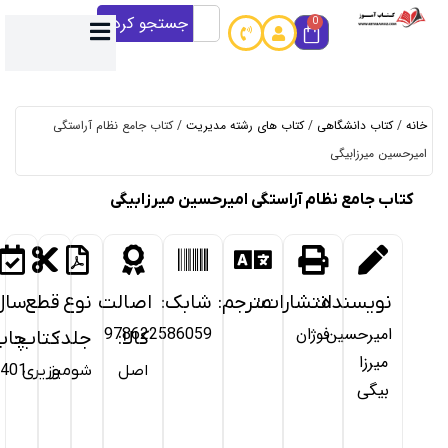
جستجو کردن
کتاب های رشته مدیریت
/ کتاب جامع نظام آراستگی
 آراستگی امیرحسین میرزابیگی
خرید
از
شارات:
مترجم:
شابک:
اصالت
نوع
قطع
سال
کتاب
ان
978622586059
کالا:
جلد:
کتاب:
چاپ:
آموز
اصل
شومیز
وزیری
1401
آمـــاده
ارســــال