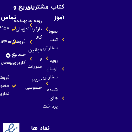
کتاب
مشتریان
سریع
و
آموز
تماس
رویه های
صفحه
09393834958
بازگرداندن
اصلی
نحوه
کالا
ثبت
فروشگاه
09355211240
سفارش
قوانین
حساب
و
رویه
کاربری
09393834958
مقررات
ارسال
سفارش
فروش
حریم
حضوری
خصوصی
شیوه
نداریم
های
پرداخت
نماد ها