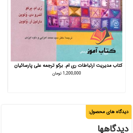
باطات ری ام. برکو ترجمه علی پارسائیان
مدیریت جلد دوم جیمز ا
1,200,000
تومان
598,000
: