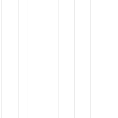
قـیمت
مـنــاسـب
درگاه
پرداخت
امـن
ارســال
پـســتــی
ارســال
با
پــیــک
حمل بـا
تیـپـاکـس