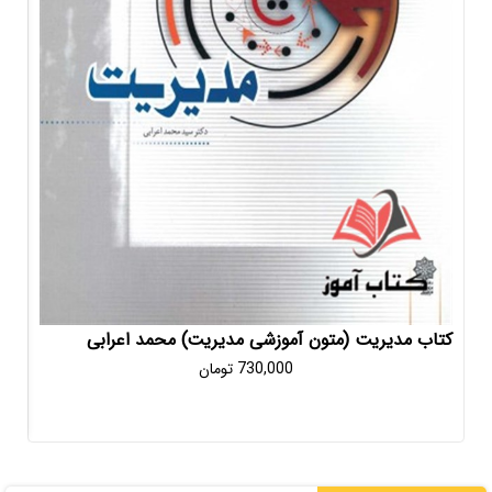
وزشی مدیریت) محمد اعرابی
مدیریت جلد دوم جیمز استونر ت
730,000
تومان
598,000
تومان
0