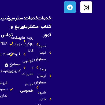
خدمات
خدمات
دسترسی
پشتیبانی
کتاب
مشتریان
سریع
و
آموز
تماس
رویه های
صفحه
09393834958
بازگرداندن
اصلی
نحوه
کالا
ثبت
فروشگاه
09355211240
سفارش
قوانین
حساب
و
رویه
کاربری
09393834958
مقررات
ارسال
سفارش
فروش
حریم
حضوری
خصوصی
شیوه
نداریم
های