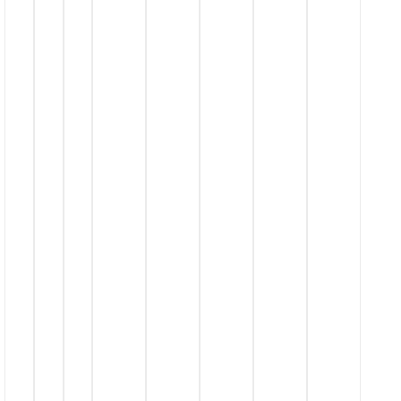
قـیمت
مـنــاسـب
درگاه
پرداخت
امـن
ارســال
پـســتــی
ارســال
با
پــیــک
حمل بـا
تیـپـاکـس