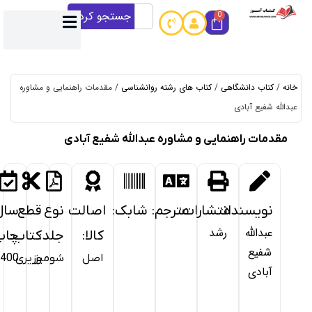
جستجو کردن
ی رشته روانشناسی
/ مقدمات راهنمایی و مشاوره
اوره عبدالله شفیع آبادی
خرید
از
:
ترجم:
شابک:
اصالت
نوع
قطع
سال
کتاب
کالا:
جلد:
کتاب:
چاپ:
آموز
اصل
شومیز
وزیری
1400
آمـــاده
ارســــال